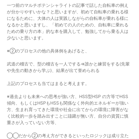
一つ前のマルチポテンシャライトの記事で話した自転車の例え
が分かりやすいかな？と思いますが、初めて自転車の乗れる様
になるために、大体の人は実践しながらの自転車が乗れる様に
なるかと思いますし、「初めての人のための、自転車に乗れる
ための乗り方の本」的な本を購入して、勉強してから乗る人は
少ないと思います。
※②のプロセスの他の具体例をあげると、
武道の稽古で、型の稽古を一人でする⇒誰かと練習をする(先輩
や先生の動きから学ぶ)、結果が出て誉められる
上記のプロセスも当てはまると考えます。
※過去よりも未来への思考が強い方、HSS型HSP の方等でHSS
傾向、もしくはHSPもHSSも関係なく外向的エネルギーが強い
方、生まれ育ってきた環境や社会に出てからの環境に障害がな
く比較的一歩を踏み出すことに躊躇が無い方、自分の資質に慎
重さが入っていない方等、
◯◯だから②の考え方ができるといったロジックは成り立た