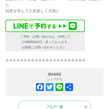
た
知恵を学んで人生楽しく元気に
ご予約・お問い合わせは、LINEにて
（24時間365日）承っております。
お気軽にお問い合わせください。
☆☆☆☆☆☆☆☆☆☆☆☆☆☆☆☆☆☆☆☆☆☆
SHARE
シェアする
F
T
Li
共
a
w
n
有
c
itt
e
ブログ一覧