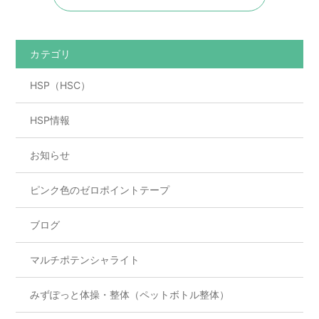
e
er
b
o
カテゴリ
o
HSP（HSC）
k
HSP情報
お知らせ
ピンク色のゼロポイントテープ
ブログ
マルチポテンシャライト
みずぽっと体操・整体（ペットボトル整体）