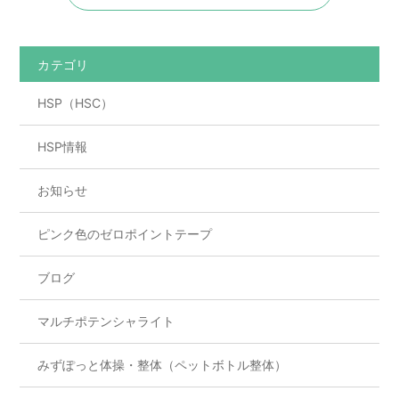
e
er
b
o
カテゴリ
o
HSP（HSC）
k
HSP情報
お知らせ
ピンク色のゼロポイントテープ
ブログ
マルチポテンシャライト
みずぽっと体操・整体（ペットボトル整体）