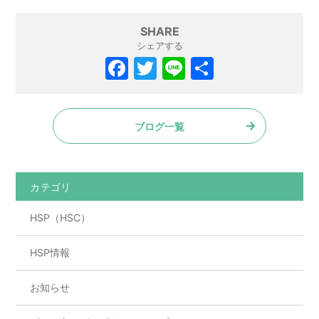
SHARE
シェアする
F
T
Li
共
a
w
n
有
c
itt
e
ブログ一覧
e
er
b
o
カテゴリ
o
HSP（HSC）
k
HSP情報
お知らせ