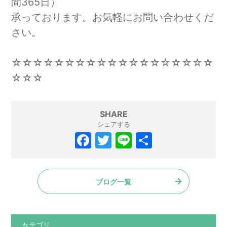
間365日）
承っております。お気軽にお問い合わせくだ
さい。
☆☆☆☆☆☆☆☆☆☆☆☆☆☆☆☆☆☆☆
☆☆☆
SHARE
シェアする
F
T
Li
共
a
w
n
有
c
itt
e
ブログ一覧
e
er
b
o
カテゴリ