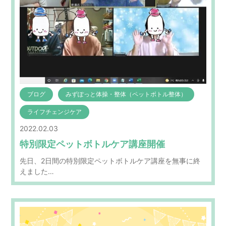
ブログ
みずぽっと体操・整体（ペットボトル整体）
ライフチェンジケア
2022.02.03
特別限定ペットボトルケア講座開催
先日、2日間の特別限定ペットボトルケア講座を無事に終
えました…