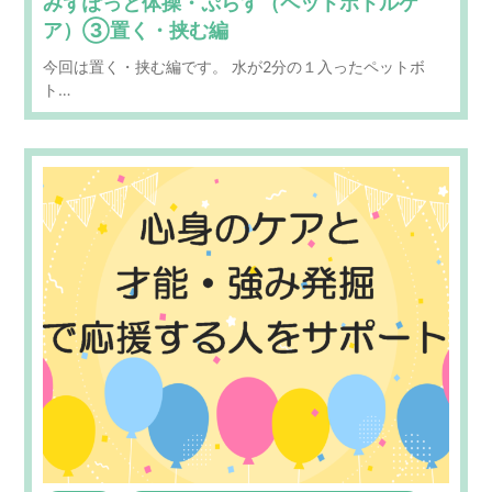
みずぽっと体操・ぷらす（ペットボトルケ
ア）③置く・挟む編
今回は置く・挟む編です。 水が2分の１入ったペットボ
ト…