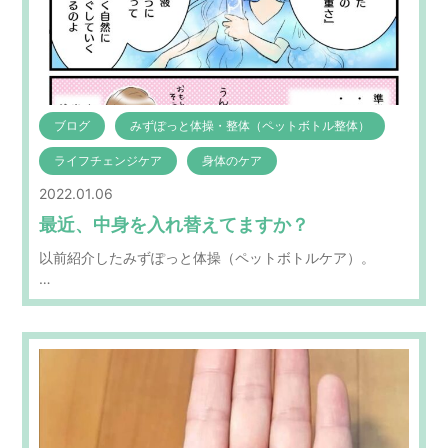
ブログ
みずぽっと体操・整体（ペットボトル整体）
ライフチェンジケア
身体のケア
2022.01.06
最近、中身を入れ替えてますか？
以前紹介したみずぽっと体操（ペットボトルケア）。
…