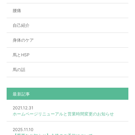
腰痛
自己紹介
身体のケア
馬とHSP
馬の話
最新記事
2021.12.31
ホームページリニューアルと営業時間変更のお知らせ
2025.11.10