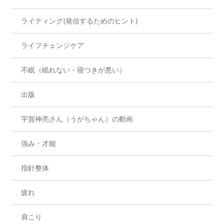
ライティング(発信するためのヒント)
ライフチェンジケア
不眠（眠れない・寝つきが悪い）
出版
宇賀神亮さん（うがちゃん）の動画
強み・才能
指針整体
疲れ
肩こり