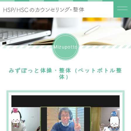
Mizupotto
みずぽっと体操・整体（ペットボトル整
体）